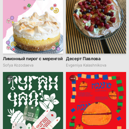
Лимонный пирог с меренгой
Десерт Павлова
Sofya Kozodaeva
Evgeniya Kalashnikova