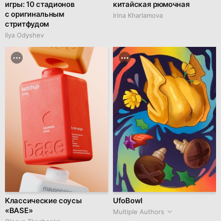
игры: 10 стадионов
китайская рюмочная
с оригинальным
Irina Kharlamova
стритфудом
Ilya Odyshev
Классические соусы
UfoBowl
«BASE»
Multiple Authors