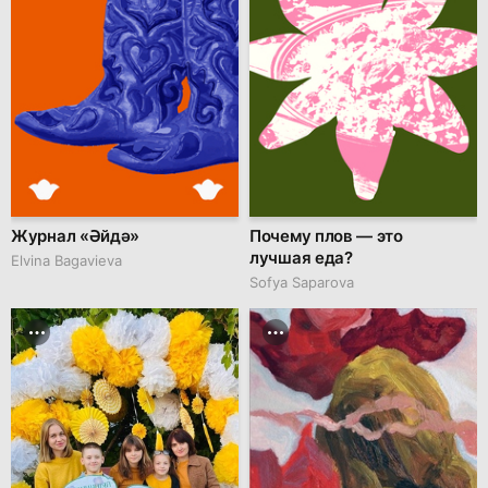
Журнал «Әйдә»
Почему плов — это
лучшая еда?
Elvina Bagavieva
Sofya Saparova