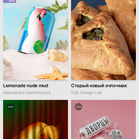
Lemonade nude mud
Старый новый эчпочмак
Aleksandra Kashentseva
HSE Design Lab