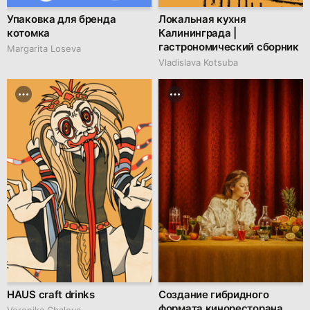
Упаковка для бренда
Локальная кухня
котомка
Калининграда |
гастрономический сборник
Margarita Loseva
Vladislava Kotsuba
HAUS craft drinks
Создание гибридного
формата киноресторана
Veronika Chalova