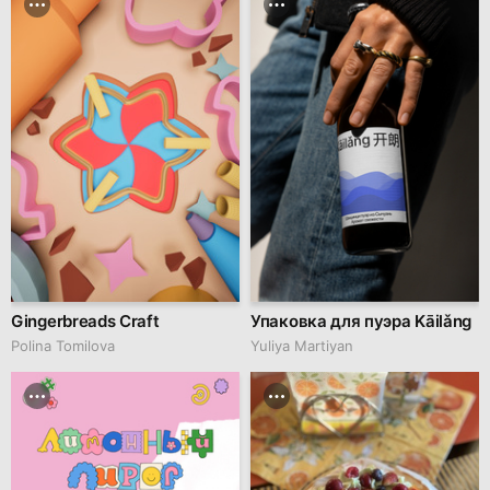
Gingerbreads Craft
Упаковка для пуэра Kāilǎng
Polina Tomilova
Yuliya Martiyan