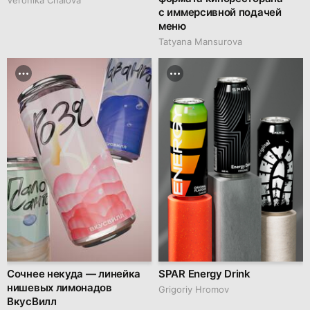
с иммерсивной подачей
меню
Tatyana Mansurova
Сочнее некуда — линейка
SPAR Energy Drink
нишевых лимонадов
Grigoriy Hromov
ВкусВилл