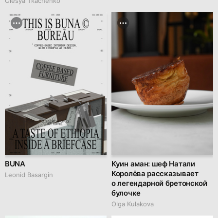
Olesya Tkachenko
BUNA
Куин аман: шеф Натали
Королёва рассказывает
Leonid Basargin
о легендарной бретонской
булочке
Olga Kulakova