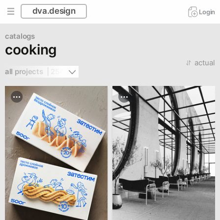
dva.design
Login
catalogs
cooking
actual
all projects  | 254