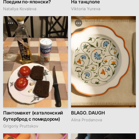
Поедим по-японски?
На танцполе
Nataliya Kovaleva
Viktoria Yureva
Пантомакет (каталонский
BLAGO. DAUGH
бутерброд с помидором)
Alina Prodanova
Grigoriy Pruttskov