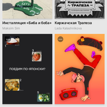
Инсталляция «Биба и боба»
Киржачская Трапеза
Maksim Sim
Lada Kalashnikova