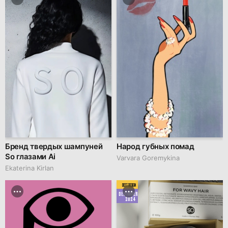
Бренд твердых шампуней
Народ губных помад
So глазами Ai
Varvara Goremykina
Ekaterina Kirlan
BEST DESIGN
DECEMBER
2024