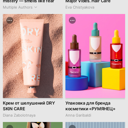
mistery — smells like fear
Major Vibes. Hair Care
Multiple Authors
Eva Chistyakova
Крем от шелушений DRY
Упаковка для бренда
SKIN CARE
косметики «РУМЯНЕЦ»
Diana Zabolotnaya
Anna Garibaldi