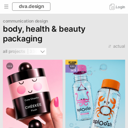
dva.design
Login
communication design
body, health & beauty
packaging
actual
all projects  | 336
BEST DESIGN
APRIL
2026