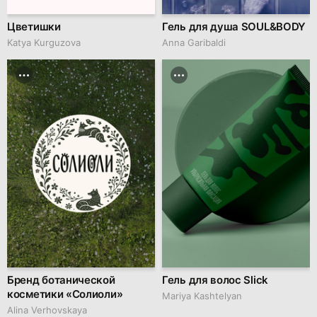
Цветишки
Гель для душа SOUL&BODY
Katya Kurguzova
Anna Garibaldi
Бренд ботанической
Гель для волос Slick
косметики «Солиоли»
Mariya Kashtelyan
Alina Verhovskaya