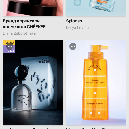
Бренд корейской
Sploosh
косметики CHÉEKÉE
Darya Levina
Diana Zabolotnaya
BEST DESIGN
JUNE
2026