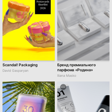
Scandal! Packaging
Бренд премиального
парфюма «Родина»
David Gasparyan
Iliana Masko