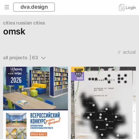
dva.design
Login
cities
russian cities
omsk
actual
all projects  | 63
BEST DESIGN
MARCH
2026