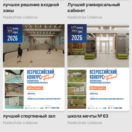
лучшее решение входной
Лучший универсальный
зоны
кабинет
Nadezhda Udalova
Nadezhda Udalova
лучший спортивный зал
школа мечты № 63
Nadezhda Udalova
Nadezhda Udalova