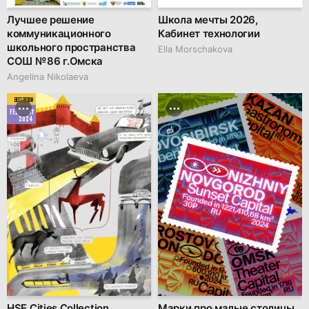
Лучшее решение
Школа мечты 2026,
коммуникационного
Кабинет технологии
школьного пространства
Ella Morschakova
СОШ № 86 г.Омска
Angelina Nikolaeva
BEST DESIGN
FEBRUARY
2024
HSE Cities Collection
Марки про малые столицы