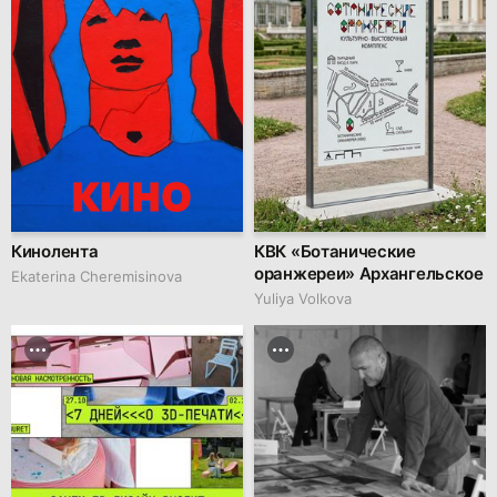
Кинолента
КВК «Ботанические
оранжереи» Архангельское
Ekaterina Cheremisinova
Yuliya Volkova