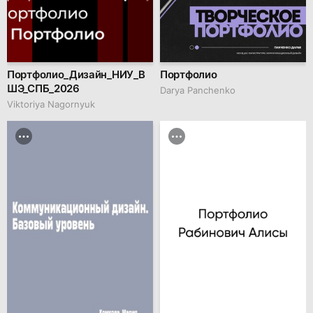
Портфолио_Дизайн_НИУ_В
Портфолио
ШЭ_СПБ_2026
Darya Panchenko
Viktoriya Nagornyuk