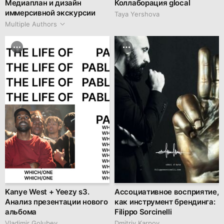
Медиаплан и дизайн
Коллаборация glocal
иммерсивной экскурсии
Taya Yershova
Multiple Authors
Kanye West + Yeezy s3.
Ассоциативное восприятие,
Анализ презентации нового
как инструмент брендинга:
альбома
Filippo Sorcinelli
Vladimir Golubev
Dmitriy Karpov