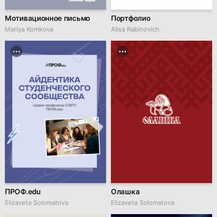
Мотивационное письмо
Портфолио
Mariya Komkova
Alisa Rabinovich
ПРОФ.edu
Олашка
Elizaveta Solomatova
Elizaveta Solomatova