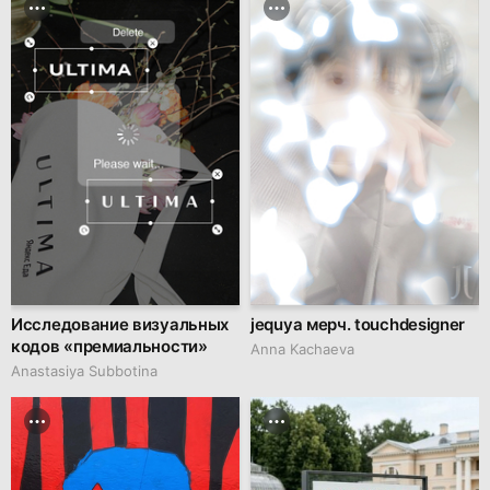
Исследование визуальных
jequya мерч. touchdesigner
кодов «премиальности»
Anna Kachaeva
Anastasiya Subbotina