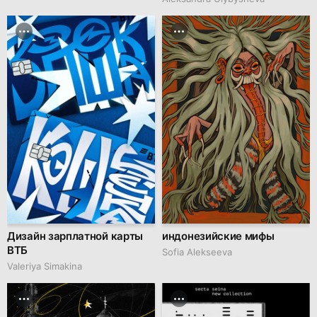
Дизайн зарплатной карты
индонезийские мифы
ВТБ
Sofia Alekseeva
Valeriya Simakina