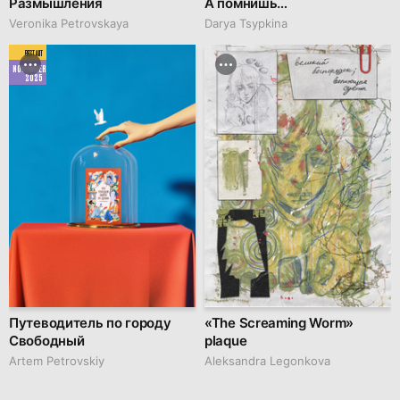
Размышления
А помнишь…
Veronika Petrovskaya
Darya Tsypkina
BEST ART
NOVEMBER
2025
Путеводитель по городу
«The Screaming Worm»
Свободный
plaque
Artem Petrovskiy
Aleksandra Legonkova