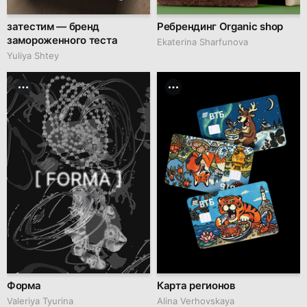
затестим — бренд
Ребрендинг Organic shop
замороженного теста
Ekaterina Sharfunova
Yuliya Shtey
Форма
Карта регионов
Valeriya Tyurina
Alina Verhovskaya