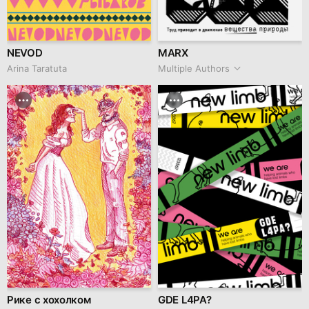
NEVOD
MARX
Arina Taratuta
Multiple Authors
Рике с хохолком
GDE L4PA?