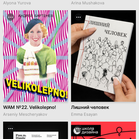
Alyona Yurova
Arina Mushakova
WAM № 22. Velikolepno!
Лишний человек
Arseniy Mescheryakov
Emma Esayan