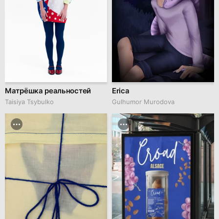
Матрёшка реальностей
Erica
Taisiya Tsybulko
Gulhumor Murodova