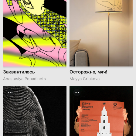
Заквантилось
Осторожно, мяч!
Anastasiya Popadinets
Mayya Gribkova