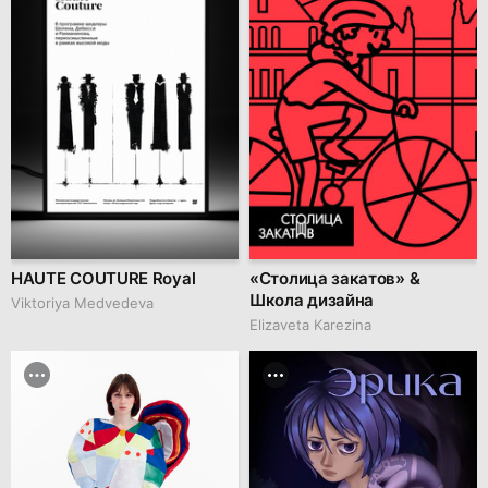
HAUTE COUTURE Royal
«Столица закатов» &
Школа дизайна
Viktoriya Medvedeva
Elizaveta Karezina