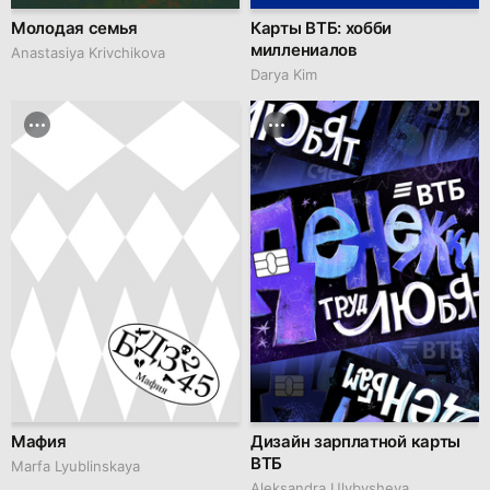
Молодая семья
Карты ВТБ: хобби
миллениалов
Anastasiya Krivchikova
Darya Kim
Мафия
Дизайн зарплатной карты
ВТБ
Marfa Lyublinskaya
Aleksandra Ulybysheva