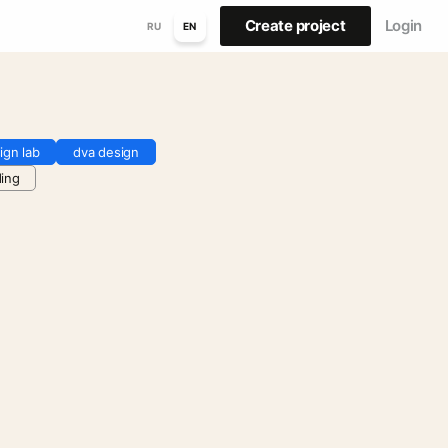
Create project
Login
RU
EN
ign lab
dva design
ing