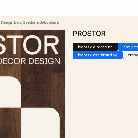
 Design Lab
, 
Svetlana Sebyakina
PROSTOR
identity & branding
hse des
identity and branding
brand