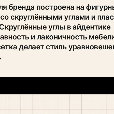
ля бренда построена на фигурн
 со скруглёнными углами и пла
 Скруглённые углы в айдентике
авность и лаконичность мебел
сетка делает стиль уравновеш
.