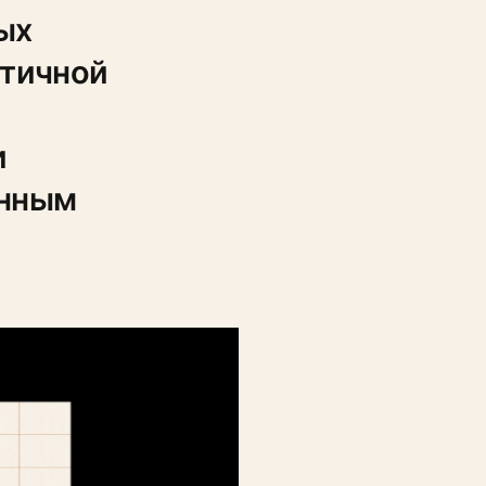
ых
стичной
и
енным