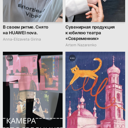
В своем ритме. Снято
Сувенирная продукция
на HUAWEI nova.
к юбилею театра
«Современник»
Anna-Elizaveta Girina
Artem Nazarenko