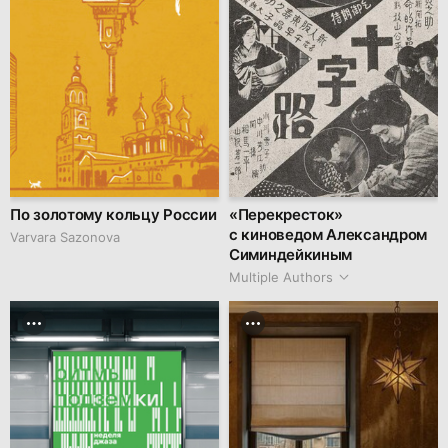
По золотому кольцу России
«Перекресток»
с киноведом Александром
Varvara Sazonova
Симиндейкиным
Multiple Authors