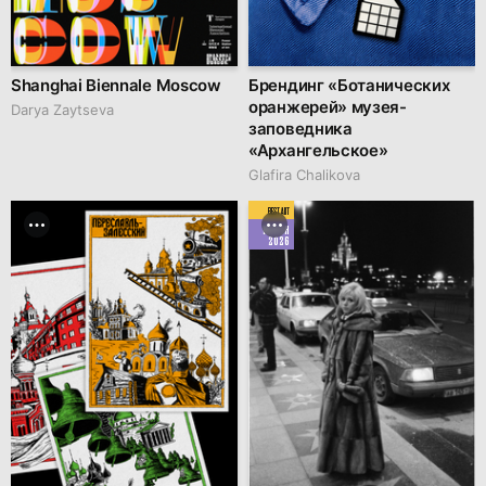
Shanghai Biennale Moscow
Брендинг «Ботанических
оранжерей» музея-
Darya Zaytseva
заповедника
«Архангельское»
Glafira Chalikova
BEST ART
MARCH
2026