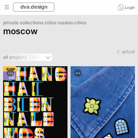
dva.design
Login
private collections
cities
russian cities
moscow
actual
all projects  | 4018
BEST DESIGN
JUNE
2026