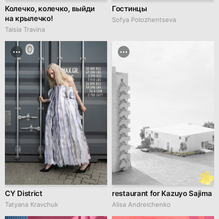
Колечко, колечко, выйди
Гостинцы
на крылечко!
Sofya Polozhentseva
Taisia Travina
CY District
restaurant for Kazuyo Sajima
Tatyana Kravchuk
Alisa Andreichenko