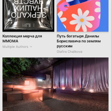
Коллекция мерча для
Путь богатыря Данилы
ММОМА
Бориславича по землям
русским
Multiple Authors
Glafira Chalikova