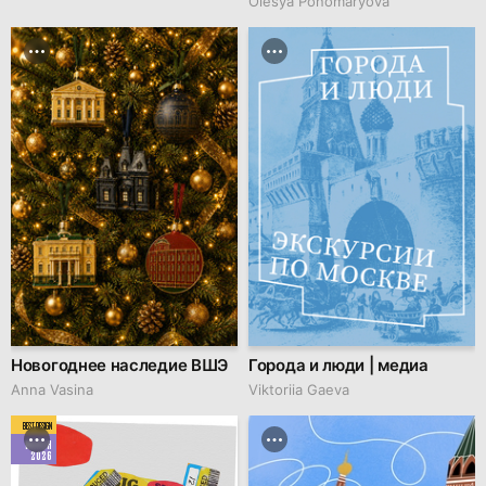
Olesya Ponomaryova
Новогоднее наследие ВШЭ
Города и люди | медиа
Anna Vasina
Viktoriia Gaeva
BEST DESIGN
MARCH
2026