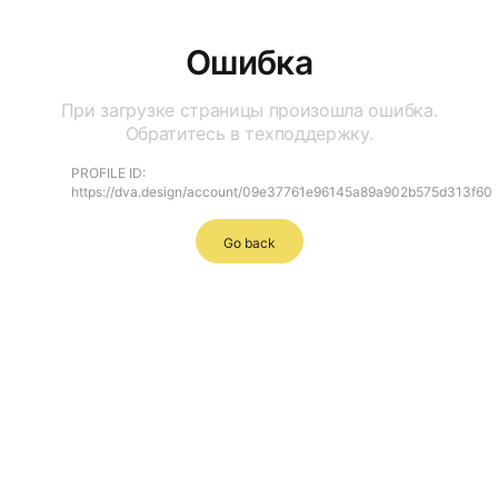
Ошибка
При загрузке страницы произошла ошибка.
Обратитесь в техподдержку.
PROFILE ID:
https://dva.design/account/09e37761e96145a89a902b575d313f60
Go back